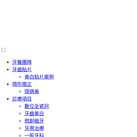
牙醫團隊
牙齒貼片
美白貼片案例
隱形矯正
隱適美
診療項目
數位全瓷冠
牙齒美白
微創植牙
牙周治療
一般牙科