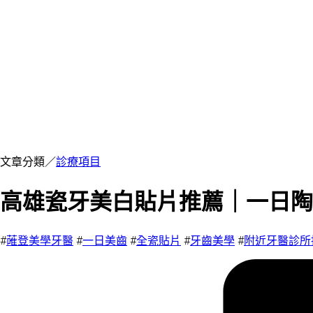
文章分類／
診療項目
高雄瓷牙美白貼片推薦｜一日陶
#
蓶登美學牙醫
#
一日美齒
#
全瓷貼片
#
牙齒美學
#
附近牙醫診所