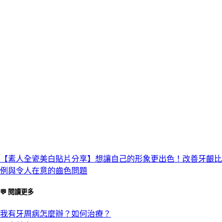
【素人全瓷美白貼片分享】想讓自己的形象更出色！改善牙齦比
例與令人在意的齒色問題
💬 閱讀更多
我有牙周病怎麼辦？如何治療？