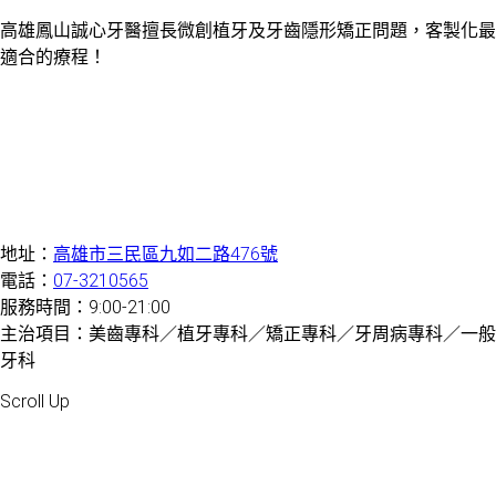
高雄鳳山誠心牙醫擅長微創植牙及牙齒隱形矯正問題，客製化最
適合的療程！
地址：
高雄市三民區九如二路476號
電話：
07-3210565
服務時間：9:00-21:00
主治項目：美齒專科／植牙專科／矯正專科／牙周病專科／一般
牙科
Created by 虎鯨數位行銷 OrcaBiz SEO 牙醫網站設計
Scroll Up