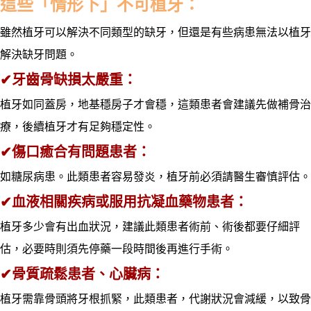
：
這些「情形下」不可植牙
雖然植牙可以解決不同類型的缺牙，但還是有些病患無法以植牙
解決缺牙問題。
✔
牙齒骨缺損太嚴重
：
植牙如同蓋房，地基穩房子才會穩，這類患者會建議先做補骨治
療，後續植牙才有足夠穩定性。
✔
傷口癒合有問題患者
：
如糖尿病患。此類患者容易發炎，植牙前必須請醫生審慎評估。
✔
血液相關疾病或服用抗凝血藥物患者
：
植牙多少會有出血狀況，建議此類患者術前、術後都要仔細評
估，必要時則須先停藥一段時間後再進行手術。
✔
骨質疏鬆患者、心臟病
：
植牙需靠骨頭將牙根抓緊，此類患者，代謝狀況會減緩，以致骨