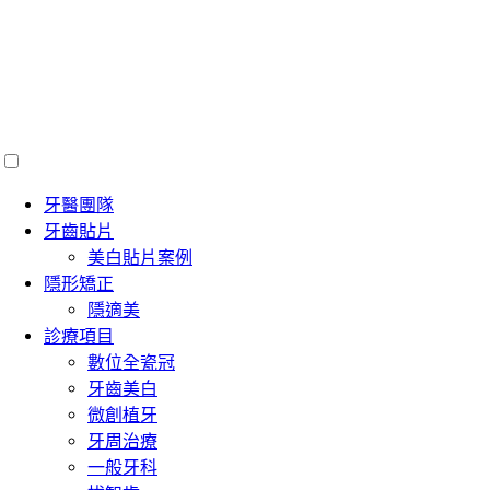
牙醫團隊
牙齒貼片
美白貼片案例
隱形矯正
隱適美
診療項目
數位全瓷冠
牙齒美白
微創植牙
牙周治療
一般牙科