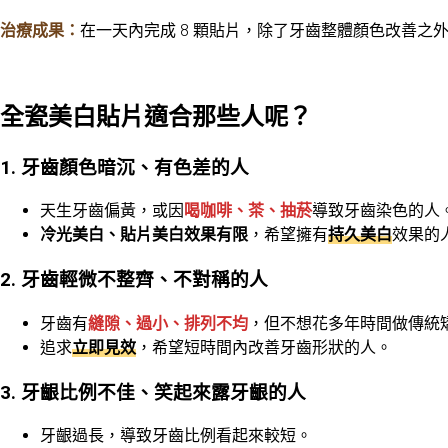
治療成果：
在一天內完成 8 顆貼片，除了牙齒整體顏色改善之
全瓷美白貼片適合那些人呢？
1. 牙齒顏色暗沉、有色差的人
天生牙齒偏黃，或因
喝咖啡、茶、抽菸
導致牙齒染色的人
冷光美白、貼片美白效果有限
，希望擁有
持久美白
效果的
2. 牙齒輕微不整齊、不對稱的人
牙齒有
縫隙、過小、排列不均
，但不想花多年時間做傳統
追求
立即見效
，希望短時間內改善牙齒形狀的人。
3. 牙齦比例不佳、笑起來露牙齦的人
牙齦過長，導致牙齒比例看起來較短。