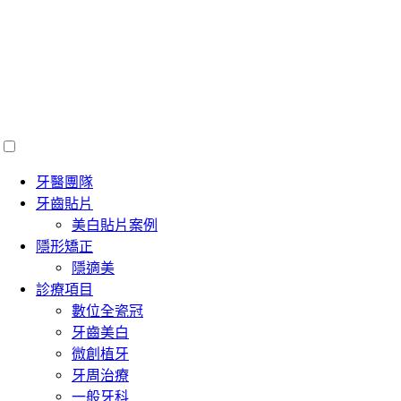
牙醫團隊
牙齒貼片
美白貼片案例
隱形矯正
隱適美
診療項目
數位全瓷冠
牙齒美白
微創植牙
牙周治療
一般牙科