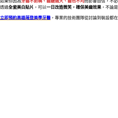
如果你因為
牙齒不對稱、齒縫過大、齒色不均
而影響自信，不必
透過
全瓷美白貼片
，可以
一日改造微笑，確保美齒效果
，不論是
立即預約高雄蓶登美學牙醫
，專業的技術團隊從討論到裝設都在