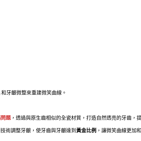
片和牙齦微整來重建微笑曲線。
稱問題
，透過與原生齒相似的全瓷材質，打造自然透亮的牙齒，
創技術調整牙齦，使牙齒與牙齦達到
黃金比例
，讓微笑曲線更加