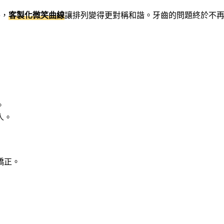
外，
客製化微笑曲線
讓排列變得更對稱和諧。牙齒的問題終於不再困
。
人。
矯正。