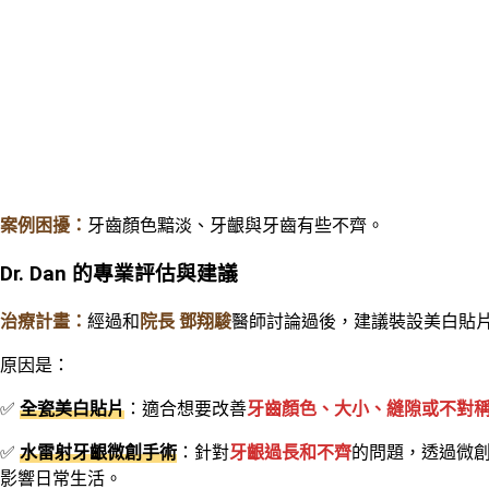
案例困擾：
牙齒顏色黯淡、牙齦與牙齒有些不齊。
Dr. Dan 的專業評估與建議
治療計畫：
經過和
院長 鄧翔駿
醫師討論過後，建議裝設美白貼
原因是：
✅
全瓷美白貼片
：適合想要改善
牙齒顏色、大小、縫隙或不對
✅
水雷射牙齦微創手術
：針對
牙齦過長和不齊
的問題，透過微
影響日常生活。