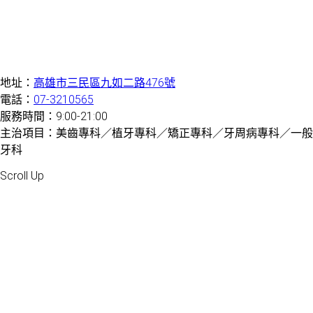
地址：
高雄市三民區九如二路476號
電話：
07-3210565
服務時間：9:00-21:00
主治項目：美齒專科／植牙專科／矯正專科／牙周病專科／一般
牙科
Created by 虎鯨數位行銷 OrcaBiz SEO 牙醫網站設計
Scroll Up