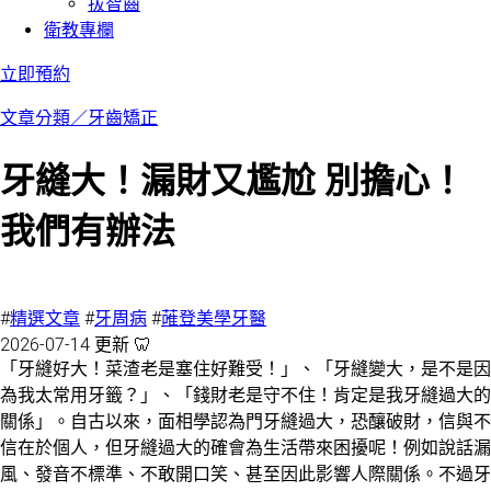
拔智齒
衛教專欄
立即預約
文章分類／
牙齒矯正
牙縫大！漏財又尷尬 別擔心！
我們有辦法
13271 瀏覽
#
精選文章
#
牙周病
#
蓶登美學牙醫
2026-07-14 更新 🦷
「牙縫好大！菜渣老是塞住好難受！」、「牙縫變大，是不是因
為我太常用牙籤？」、「錢財老是守不住！肯定是我牙縫過大的
關係」。自古以來，面相學認為門牙縫過大，恐釀破財，信與不
信在於個人，但牙縫過大的確會為生活帶來困擾呢！例如說話漏
風、發音不標準、不敢開口笑、甚至因此影響人際關係。不過牙