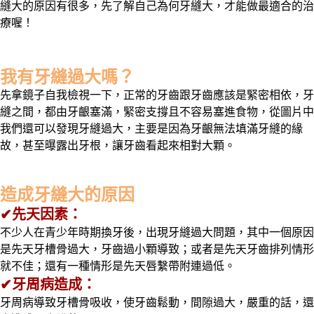
縫大的原因有很多，先了解自己為何牙縫大，才能做最適合的治
療喔！
我有牙縫過大嗎？
先拿鏡子自我檢視一下，正常的牙齒跟牙齒應該是緊密相依，牙
縫之間，都由牙齦塞滿，緊密支撐且不容易塞進食物，從圖片中
我們還可以發現牙縫過大，主要是因為牙齦無法填滿牙縫的緣
故，甚至曝露出牙根，讓牙齒看起來相對大顆。
造成牙縫大的原因
✔
先天因素：
不少人在青少年時期換牙後，出現牙縫過大問題，其中一個原因
是先天牙槽骨過大，牙齒過小顆導致；或者是先天牙齒排列情形
就不佳；還有一種情形是先天唇繫帶附連過低。
✔牙周病造成：
牙周病導致牙槽骨吸收，使牙齒鬆動，間隙過大，嚴重的話，還