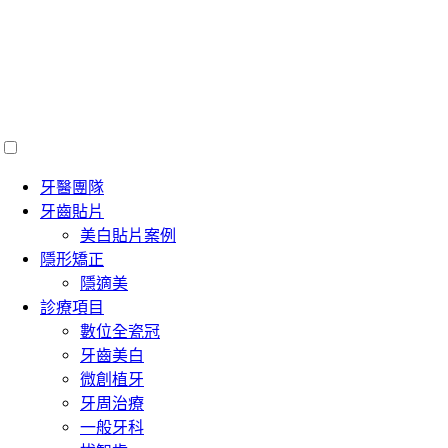
牙醫團隊
牙齒貼片
美白貼片案例
隱形矯正
隱適美
診療項目
數位全瓷冠
牙齒美白
微創植牙
牙周治療
一般牙科