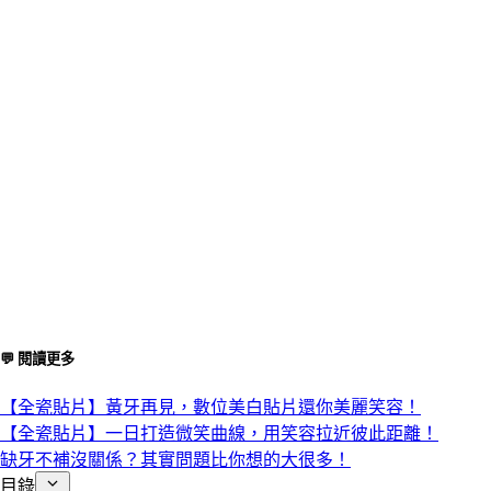
💬 閱讀更多
【全瓷貼片】黃牙再見，數位美白貼片還你美麗笑容！
【全瓷貼片】一日打造微笑曲線，用笑容拉近彼此距離！
缺牙不補沒關係？其實問題比你想的大很多！
目錄