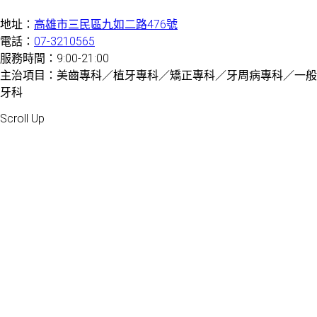
地址：
高雄市三民區九如二路476號
電話：
07-3210565
服務時間：9:00-21:00
主治項目：美齒專科／植牙專科／矯正專科／牙周病專科／一般
牙科
Created by 虎鯨數位行銷 OrcaBiz SEO 牙醫網站設計
Scroll Up