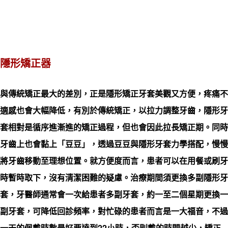
隱形矯正器
與傳統矯正最大的差別，正是隱形矯正牙套美觀又方便，疼痛不
適感也會大幅降低，有別於傳統矯正，以拉力調整牙齒，隱形牙
套相對是循序進漸進的矯正過程，但也會因此拉長矯正期。同時
牙齒上也會黏上「豆豆」，透過豆豆與隱形牙套力學搭配，慢慢
將牙齒移動至理想位置。就方便度而言，患者可以在用餐或刷牙
時暫時取下，沒有清潔困難的疑慮。治療期間須更換多副隱形牙
套，牙醫師通常會一次給患者多副牙套，約一至二個星期更換一
副牙套，可降低回診頻率，對忙碌的患者而言是一大福音，不過
一天的佩戴時數最好要達到22小時，否則戴的時間越少，矯正