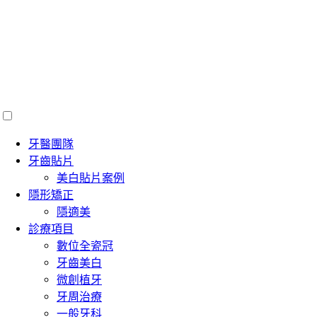
牙醫團隊
牙齒貼片
美白貼片案例
隱形矯正
隱適美
診療項目
數位全瓷冠
牙齒美白
微創植牙
牙周治療
一般牙科