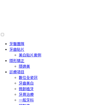
牙醫團隊
牙齒貼片
美白貼片案例
隱形矯正
隱適美
診療項目
數位全瓷冠
牙齒美白
微創植牙
牙周治療
一般牙科