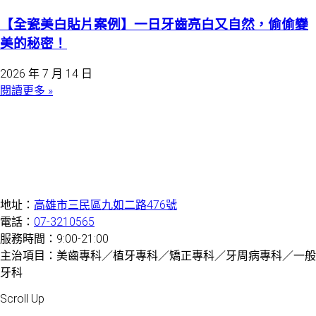
【全瓷美白貼片案例】一日牙齒亮白又自然，偷偷變
美的秘密！
2026 年 7 月 14 日
閱讀更多 »
地址：
高雄市三民區九如二路476號
電話：
07-3210565
服務時間：9:00-21:00
主治項目：美齒專科／植牙專科／矯正專科／牙周病專科／一般
牙科
Created by 虎鯨數位行銷 OrcaBiz SEO 牙醫網站設計
Scroll Up