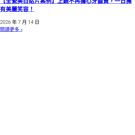
【全瓷美白貼片案例】上鏡不再擔心牙齒黃，一日擁
有美麗笑容！
2026 年 7 月 14 日
閱讀更多 »