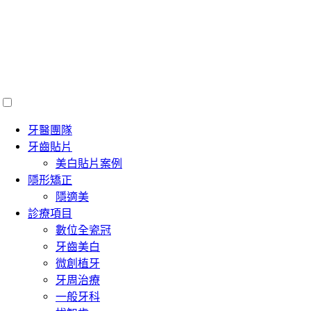
牙醫團隊
牙齒貼片
美白貼片案例
隱形矯正
隱適美
診療項目
數位全瓷冠
牙齒美白
微創植牙
牙周治療
一般牙科