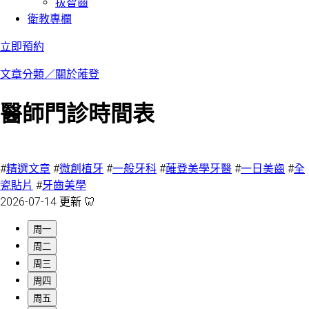
拔智齒
衛教專欄
立即預約
文章分類／
關於蓶登
醫師門診時間表
3875 瀏覽
#
精選文章
#
微創植牙
#
一般牙科
#
蓶登美學牙醫
#
一日美齒
#
全
瓷貼片
#
牙齒美學
2026-07-14 更新 🦷
周一
周二
周三
周四
周五