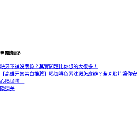
💬 閱讀更多
缺牙不補沒關係？其實問題比你想的大很多！
【高雄牙齒美白推薦】喝咖啡色素沈澱怎麼辦？全瓷貼片讓你安
心喝咖啡！
隱適美