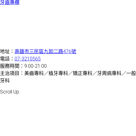
牙齒專欄
地址：
高雄市三民區九如二路476號
電話：
07-3210565
服務時間：9:00-21:00
主治項目：美齒專科／植牙專科／矯正專科／牙周病專科／一般
牙科
Created by 虎鯨數位行銷 OrcaBiz SEO 牙醫網站設計
Scroll Up