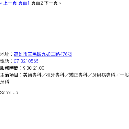
« 上一頁
頁面
1
頁面
2
下一頁 »
地址：
高雄市三民區九如二路476號
電話：
07-3210565
服務時間：9:00-21:00
主治項目：美齒專科／植牙專科／矯正專科／牙周病專科／一般
牙科
Created by 虎鯨數位行銷 OrcaBiz SEO 牙醫網站設計
Scroll Up