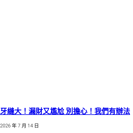
牙縫大！漏財又尷尬 別擔心！我們有辦法
2026 年 7 月 14 日