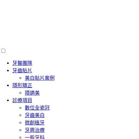
牙醫團隊
牙齒貼片
美白貼片案例
隱形矯正
隱適美
診療項目
數位全瓷冠
牙齒美白
微創植牙
牙周治療
一般牙科