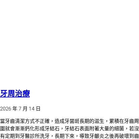
牙周治療
2026 年 7 月 14 日
當牙齒清潔方式不正確，造成牙菌斑長期的滋生，累積在牙齒周
圍就會漸漸鈣化形成牙結石，牙結石表面附著大量的細箘，若沒
有定期到牙醫診所洗牙，長期下來，導致牙齦炎之後再破壞到齒