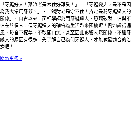
「牙縫好大！菜渣老是塞住好難受！」、「牙縫變大，是不是因
為我太常用牙籤？」、「錢財老是守不住！肯定是我牙縫過大的
關係」。自古以來，面相學認為門牙縫過大，恐釀破財，信與不
信在於個人，但牙縫過大的確會為生活帶來困擾呢！例如說話漏
風、發音不標準、不敢開口笑、甚至因此影響人際關係。不過牙
縫大的原因有很多，先了解自己為何牙縫大，才能做最適合的治
療喔！
閱讀更多 »