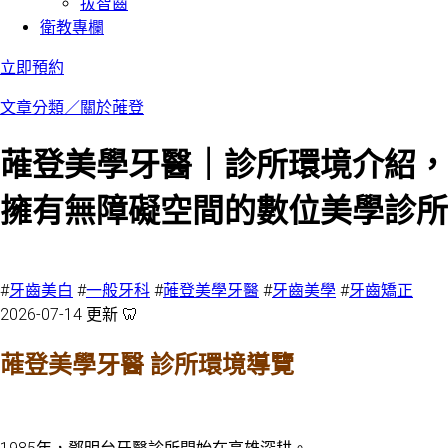
拔智齒
衛教專欄
立即預約
文章分類／
關於蓶登
蓶登美學牙醫｜診所環境介紹，
擁有無障礙空間的數位美學診所
4576 瀏覽
#
牙齒美白
#
一般牙科
#
蓶登美學牙醫
#
牙齒美學
#
牙齒矯正
2026-07-14 更新 🦷
蓶登美學牙醫 診所環境導覽