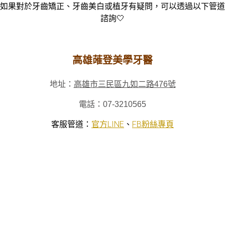
如果對於牙齒
矯正、牙齒美白或植牙有疑問，可以透過以下管道
諮詢
🤍
高雄蓶登美學牙醫
地址：
高雄市三民區九如二路476號
電話：
07-3210565
客服管道：
官方LINE
、
FB粉絲專頁