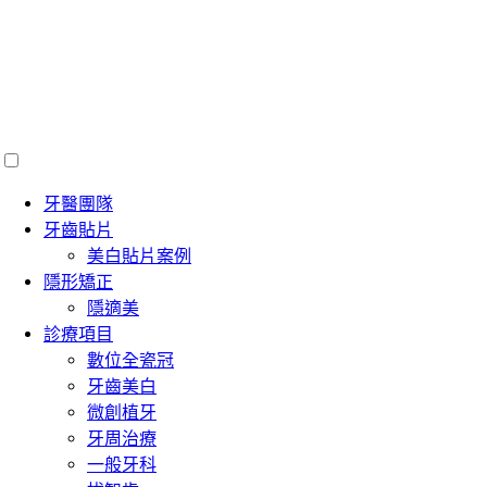
牙醫團隊
牙齒貼片
美白貼片案例
隱形矯正
隱適美
診療項目
數位全瓷冠
牙齒美白
微創植牙
牙周治療
一般牙科