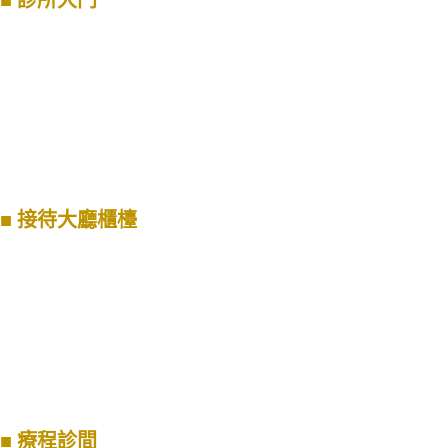
■
接
待大
廳櫃檯
■
療程診間