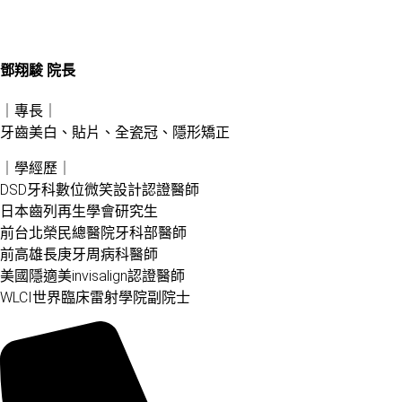
鄧翔駿 院長
｜專長｜
牙齒美白、貼片、全瓷冠、隱形矯正
｜學經歷｜
DSD牙科數位微笑設計認證醫師
日本齒列再生學會研究生
前台北榮民總醫院牙科部醫師
前高雄長庚牙周病科醫師
美國隱適美invisalign認證醫師
WLCI世界臨床雷射學院副院士