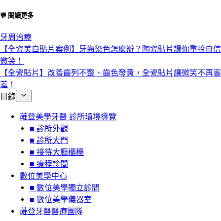
💬 閱讀更多
牙周治療
【全瓷美白貼片案例】牙齒染色怎麼辦？陶瓷貼片讓你重拾自信
微笑！
【全瓷貼片】改善齒列不整、齒色發黃，全瓷貼片讓微笑不再害
羞！
目錄
蓶登美學牙醫 診所環境導覽
■ 診所外觀
■ 診所大門
■ 接待大廳櫃檯
■ 療程診間
數位美學中心
■ 數位美學獨立診間
■ 數位美學儀器室
蓶登牙醫醫療團隊