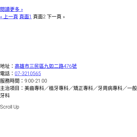
閱讀更多 »
« 上一頁
頁面
1
頁面
2
下一頁 »
地址：
高雄市三民區九如二路476號
電話：
07-3210565
服務時間：9:00-21:00
主治項目：美齒專科／植牙專科／矯正專科／牙周病專科／一般
牙科
Created by 虎鯨數位行銷 OrcaBiz SEO 牙醫網站設計
Scroll Up