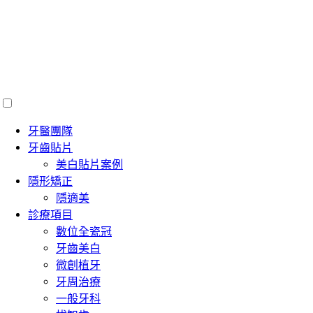
牙醫團隊
牙齒貼片
美白貼片案例
隱形矯正
隱適美
診療項目
數位全瓷冠
牙齒美白
微創植牙
牙周治療
一般牙科