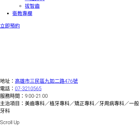
拔智齒
衛教專欄
立即預約
地址：
高雄市三民區九如二路476號
電話：
07-3210565
服務時間：9:00-21:00
主治項目：美齒專科／植牙專科／矯正專科／牙周病專科／一般
牙科
Created by 虎鯨數位行銷 OrcaBiz SEO 牙醫網站設計
Scroll Up