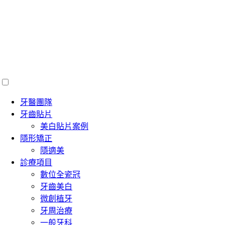
牙醫團隊
牙齒貼片
美白貼片案例
隱形矯正
隱適美
診療項目
數位全瓷冠
牙齒美白
微創植牙
牙周治療
一般牙科