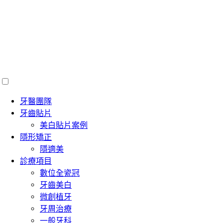
牙醫團隊
牙齒貼片
美白貼片案例
隱形矯正
隱適美
診療項目
數位全瓷冠
牙齒美白
微創植牙
牙周治療
一般牙科