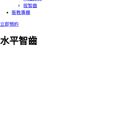
拔智齒
衛教專欄
立即預約
水平智齒