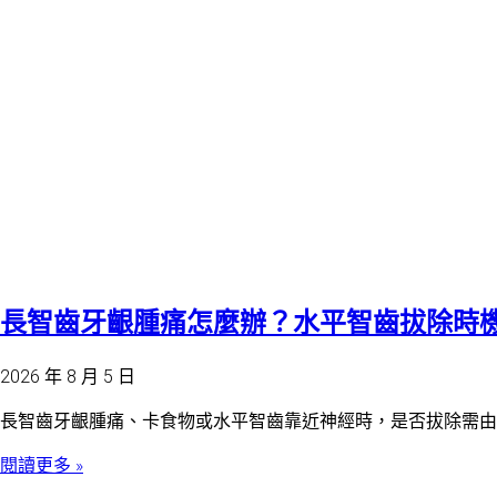
長智齒牙齦腫痛怎麼辦？水平智齒拔除時
2026 年 8 月 5 日
長智齒牙齦腫痛、卡食物或水平智齒靠近神經時，是否拔除需由醫師
閱讀更多 »