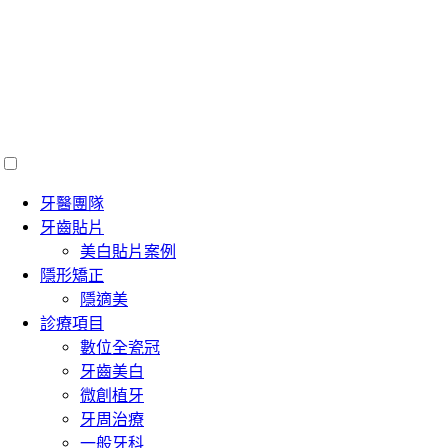
牙醫團隊
牙齒貼片
美白貼片案例
隱形矯正
隱適美
診療項目
數位全瓷冠
牙齒美白
微創植牙
牙周治療
一般牙科