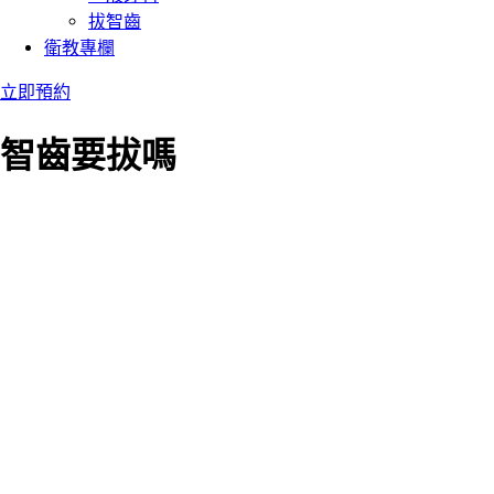
拔智齒
衛教專欄
立即預約
智齒要拔嗎