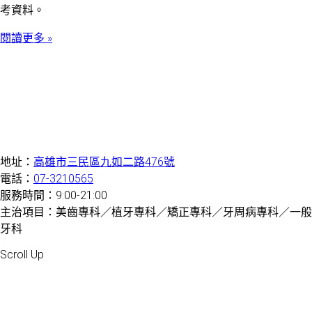
考資料。
閱讀更多 »
地址：
高雄市三民區九如二路476號
電話：
07-3210565
服務時間：9:00-21:00
主治項目：美齒專科／植牙專科／矯正專科／牙周病專科／一般
牙科
Created by 虎鯨數位行銷 OrcaBiz SEO 牙醫網站設計
Scroll Up