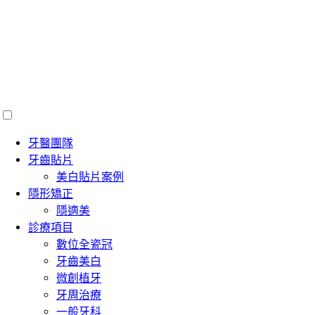
牙醫團隊
牙齒貼片
美白貼片案例
隱形矯正
隱適美
診療項目
數位全瓷冠
牙齒美白
微創植牙
牙周治療
一般牙科