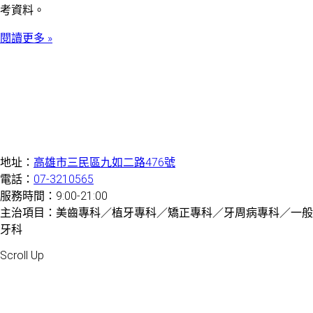
考資料。
閱讀更多 »
地址：
高雄市三民區九如二路476號
電話：
07-3210565
服務時間：9:00-21:00
主治項目：美齒專科／植牙專科／矯正專科／牙周病專科／一般
牙科
Created by 虎鯨數位行銷 OrcaBiz SEO 牙醫網站設計
Scroll Up